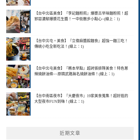
【台中北區美食】『李記麵粉煎』爆漿古早味麵粉煎！超
邪惡濃郁爆漿花生醬！一中街散步小點心~(線上：1)
【台中北屯。美食】『立偉麻醬館麵食』超強一麵三吃！
傳統小吃全新吃法！(線上：1)
【台中北屯美食】『務本早點』超誇張排隊美食！特色蔥
辣燒餅油條~~原精武路無名燒餅油條！(線上：1)
【台中南區夜市】『大慶夜市』19家美食蒐集！超好逛的
大型夜市FUN到嗨！(線上：1)
近期文章