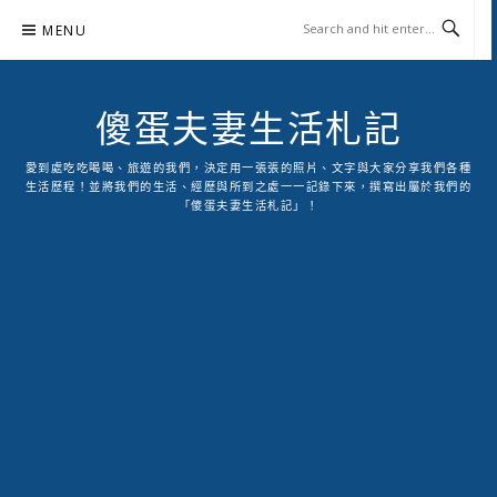
Skip
MENU
to
content
傻蛋夫妻生活札記
愛到處吃吃喝喝、旅遊的我們，決定用一張張的照片、文字與大家分享我們各種
生活歷程！並將我們的生活、經歷與所到之處一一記錄下來，撰寫出屬於我們的
「傻蛋夫妻生活札記」！