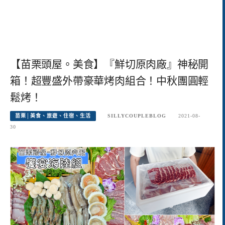
【苗栗頭屋。美食】『鮮切原肉廠』神秘開
箱！超豐盛外帶豪華烤肉組合！中秋團圓輕
鬆烤！
苗栗│美食、旅遊、住宿、生活
SILLYCOUPLEBLOG
2021-08-
30