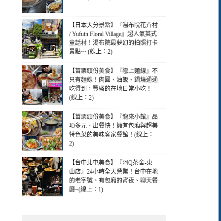
【日本大分景點】『湯布院花卉村
/ Yufuin Floral Village』超人氣英式
童話村！湯布院最夢幻的拍照打卡
景點~~(線上：2)
【苗栗頭份美食】『戀上麵線』不
只有麵線！肉圓、油飯、鍋燒通通
吃得到，豐盛的在地日常小吃！
(線上：2)
【苗栗頭份美食】『龍來小館』品
項多元、出餐快！擁有包廂與超美
特色菜的美味客家餐館！(線上：
2)
【台中北屯美食】『阿Q茶舍-東
山店』24小時全天營業！台中在地
的老字號、有包廂的宵夜、聊天餐
廳~(線上：1)