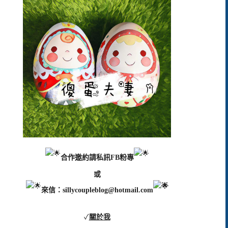
合作邀約請私訊FB粉專
或
來信：
sillycoupleblog@hotmail.com
✓
關於我