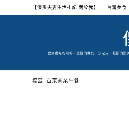
Skip
【傻蛋夫妻生活札記-關於我】
台灣美食
to
content
愛到處吃吃喝喝、旅遊的我們，決定用一張張的照
標籤:
苗栗商業午餐