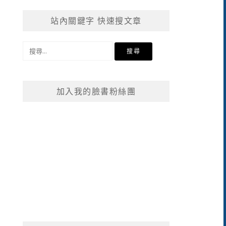
站內關鍵字 快速搜文章
搜
尋
關
鍵
加入我的臉書粉絲團
字: