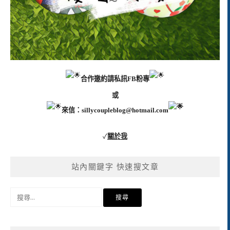
合作邀約請私訊FB粉專
或
來信：
sillycoupleblog@hotmail.com
✓
關於我
站內關鍵字 快速搜文章
搜
尋
關
鍵