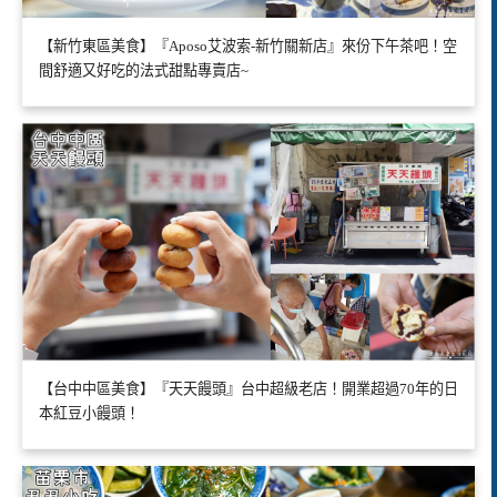
【新竹東區美食】『Aposo艾波索-新竹關新店』來份下午茶吧！空
間舒適又好吃的法式甜點專賣店~
【台中中區美食】『天天饅頭』台中超級老店！開業超過70年的日
本紅豆小饅頭！