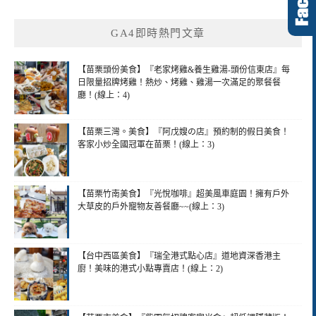
GA4即時熱門文章
【苗栗頭份美食】『老家烤雞&養生雞湯-頭份信東店』每
日限量招牌烤雞！熱炒、烤雞、雞湯一次滿足的聚餐餐
廳！(線上：4)
【苗栗三灣。美食】『阿戊嫂の店』預約制的假日美食！
客家小炒全國冠軍在苗栗！(線上：3)
【苗栗竹南美食】『光悅咖啡』超美風車庭園！擁有戶外
大草皮的戶外寵物友善餐廳~~(線上：3)
【台中西區美食】『瑞全港式點心店』道地資深香港主
廚！美味的港式小點專賣店！(線上：2)