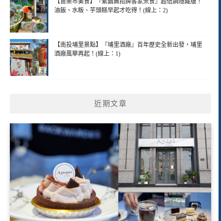
【苗栗市美食】『紫園無招牌客家米食』超低調隱藏版！
油飯、水粄、芋頭糕早起才吃得！(線上：2)
【南投埔里景點】『埔里酒廠』百年歷史全新出發，埔里
酒廠風華再起！(線上：1)
近期文章