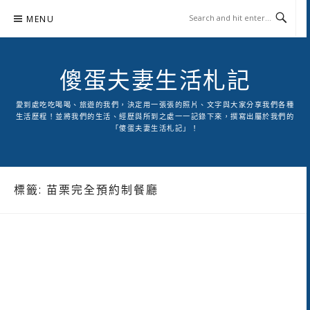
Skip
MENU
to
content
傻蛋夫妻生活札記
愛到處吃吃喝喝、旅遊的我們，決定用一張張的照片、文字與大家分享我們各種
生活歷程！並將我們的生活、經歷與所到之處一一記錄下來，撰寫出屬於我們的
「傻蛋夫妻生活札記」！
標籤:
苗栗完全預約制餐廳