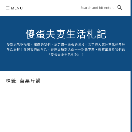
Skip
MENU
to
content
傻蛋夫妻生活札記
愛到處吃吃喝喝、旅遊的我們，決定用一張張的照片、文字與大家分享我們各種
生活歷程！並將我們的生活、經歷與所到之處一一記錄下來，撰寫出屬於我們的
「傻蛋夫妻生活札記」！
標籤:
苗栗斤餅