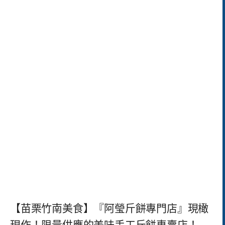
【苗栗竹南美食】『阿瑩斤餅專門店』現橄
現作！限量供應的美味手工斤餅專賣店！