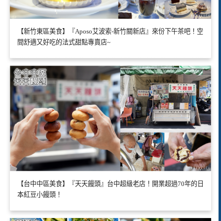
【新竹東區美食】『Aposo艾波索-新竹關新店』來份下午茶吧！空
間舒適又好吃的法式甜點專賣店~
【台中中區美食】『天天饅頭』台中超級老店！開業超過70年的日
本紅豆小饅頭！