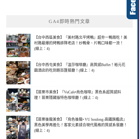
GA4即時熱門文章
【台中西區美食】『美村路北平烤鴨』超夯一鴨兩吃！美
村路最爆的烤鴨排隊老店！炒鴨骨、片鴨口味都一流！
(線上：4)
【台中西屯美食】『溫莎咖啡廳』高質感Buffet！裕元花
園酒店的吃到飽百匯餐廳！(線上：4)
【苗栗市美食】『VuCafe•烏色咖啡』黑色系超質感料
理！苗栗隱藏版特色咖啡廳！(線上：4)
【苗栗後龍美食】『烏色後龍• VU houlong-高鐵旗艦店』
黑色美學再進化！客家元素揉合現代風格的質感系餐廳！
(線上：4)