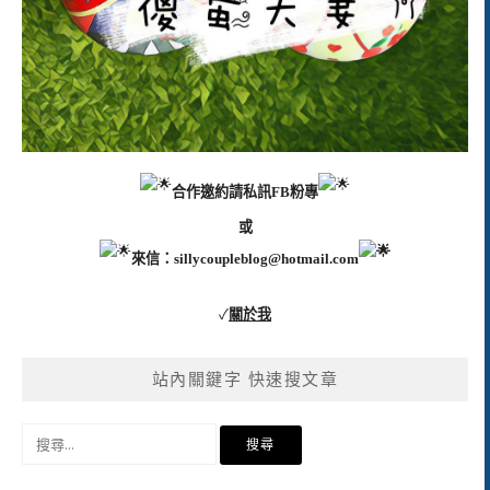
合作邀約請私訊FB粉專
或
來信：
sillycoupleblog@hotmail.com
✓
關於我
站內關鍵字 快速搜文章
搜
尋
關