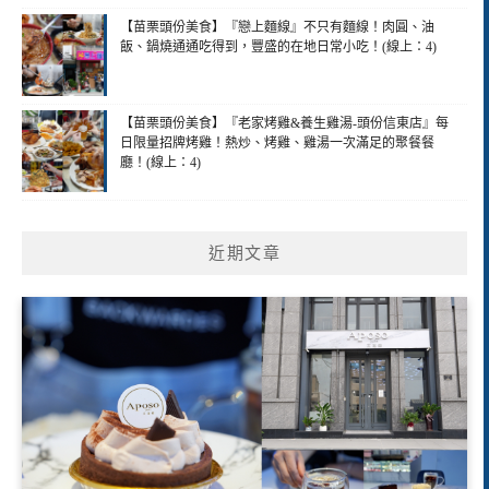
【苗栗頭份美食】『戀上麵線』不只有麵線！肉圓、油
飯、鍋燒通通吃得到，豐盛的在地日常小吃！(線上：4)
【苗栗頭份美食】『老家烤雞&養生雞湯-頭份信東店』每
日限量招牌烤雞！熱炒、烤雞、雞湯一次滿足的聚餐餐
廳！(線上：4)
近期文章