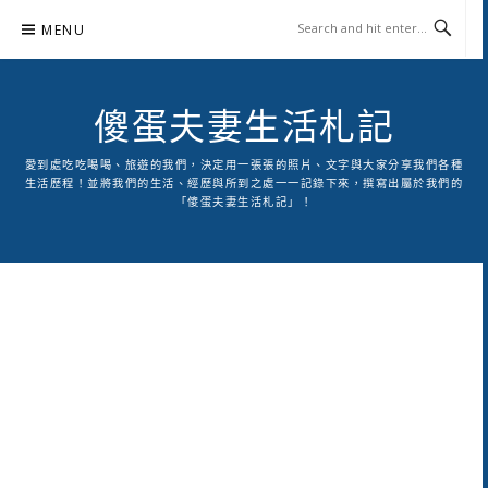
Skip
MENU
to
content
傻蛋夫妻生活札記
愛到處吃吃喝喝、旅遊的我們，決定用一張張的照片、文字與大家分享我們各種
生活歷程！並將我們的生活、經歷與所到之處一一記錄下來，撰寫出屬於我們的
「傻蛋夫妻生活札記」！