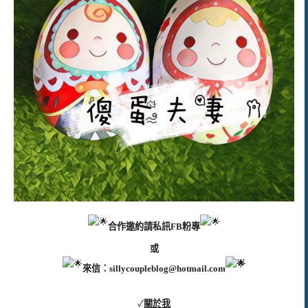
合作邀約請私訊FB粉專
或
來信：
sillycoupleblog@hotmail.com
✓
關於我