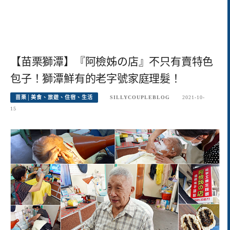
【苗栗獅潭】『阿檢姊の店』不只有賣特色
包子！獅潭鮮有的老字號家庭理髮！
苗栗│美食、旅遊、住宿、生活
SILLYCOUPLEBLOG
2021-10-
15