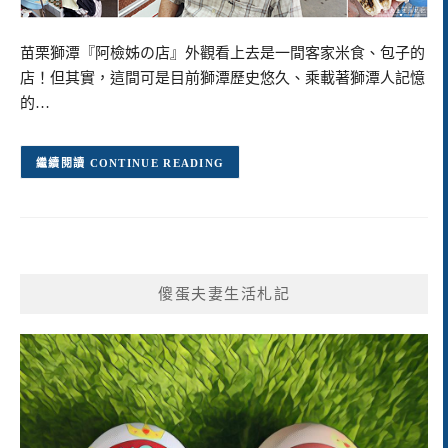
苗栗獅潭『阿檢姊の店』外觀看上去是一間客家米食、包子的
店！但其實，這間可是目前獅潭歷史悠久、乘載著獅潭人記憶
的…
CONTINUE READING
傻蛋夫妻生活札記