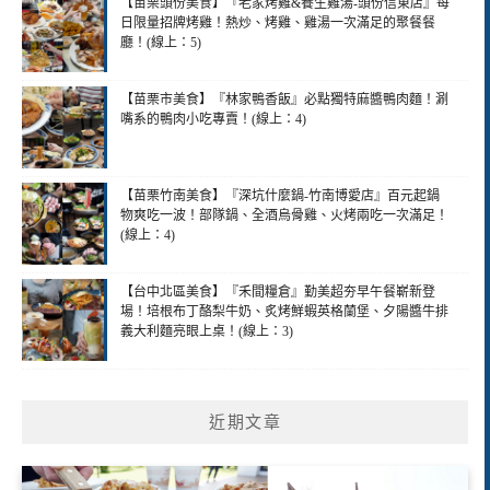
【苗栗頭份美食】『老家烤雞&養生雞湯-頭份信東店』每
日限量招牌烤雞！熱炒、烤雞、雞湯一次滿足的聚餐餐
廳！(線上：5)
【苗栗市美食】『林家鴨香飯』必點獨特麻醬鴨肉麵！涮
嘴系的鴨肉小吃專賣！(線上：4)
【苗栗竹南美食】『深坑什麼鍋-竹南博愛店』百元起鍋
物爽吃一波！部隊鍋、全酒烏骨雞、火烤兩吃一次滿足！
(線上：4)
【台中北區美食】『禾間糧倉』勤美超夯早午餐嶄新登
場！培根布丁酪梨牛奶、炙烤鮮蝦英格蘭堡、夕陽醬牛排
義大利麵亮眼上桌！(線上：3)
近期文章