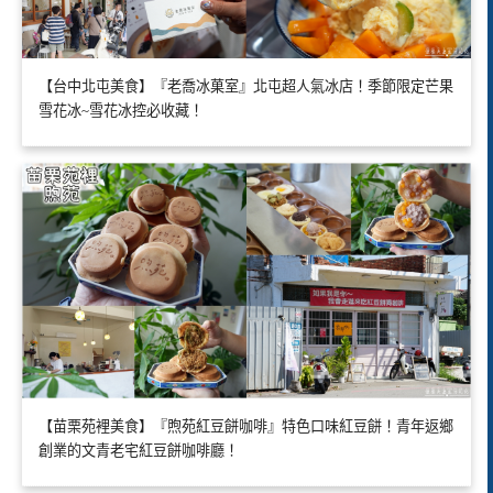
【台中北屯美食】『老喬冰菓室』北屯超人氣冰店！季節限定芒果
雪花冰~雪花冰控必收藏！
【苗栗苑裡美食】『煦苑紅豆餅咖啡』特色口味紅豆餅！青年返鄉
創業的文青老宅紅豆餅咖啡廳！