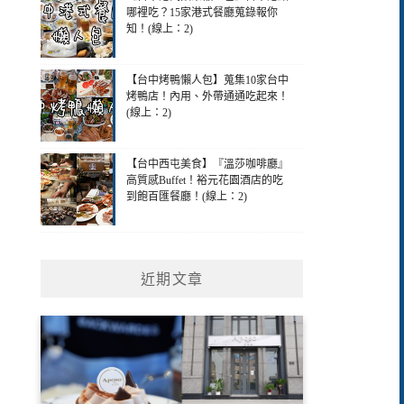
哪裡吃？15家港式餐廳蒐錄報你
知！(線上：2)
【台中烤鴨懶人包】蒐集10家台中
烤鴨店！內用、外帶通通吃起來！
(線上：2)
【台中西屯美食】『溫莎咖啡廳』
高質感Buffet！裕元花園酒店的吃
到飽百匯餐廳！(線上：2)
近期文章