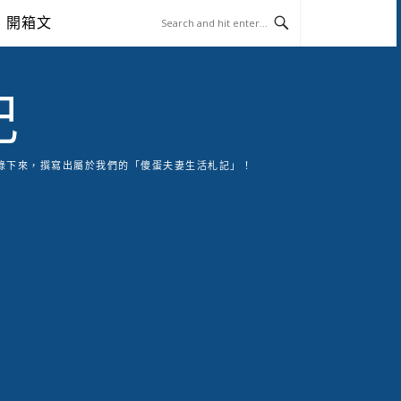
開箱文
記
錄下來，撰寫出屬於我們的「傻蛋夫妻生活札記」！