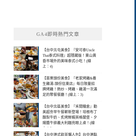
GA4即時熱門文章
【台中北屯美食】『安可泰Uncle
Thai泰式料理』超隱藏版！東山黃
昏市場外的美味泰式小吃！(線
上：4)
【苗栗頭份美食】『老家烤雞&養
生雞湯-頭份信東店』每日限量招
牌烤雞！熱炒、烤雞、雞湯一次滿
足的聚餐餐廳！(線上：3)
【台中北區美食】『禾間糧倉』勤
美超夯早午餐嶄新登場！培根布丁
酪梨牛奶、炙烤鮮蝦英格蘭堡、夕
陽醬牛排義大利麵亮眼上桌！(線
上：2)
【台中港式飲茶懶人包】台中港點