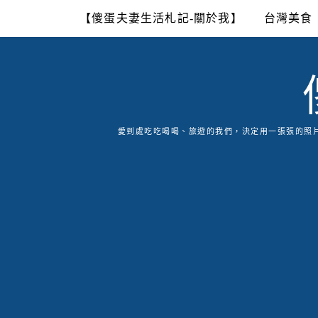
Skip
【傻蛋夫妻生活札記-關於我】
台灣美食
to
content
愛到處吃吃喝喝、旅遊的我們，決定用一張張的照