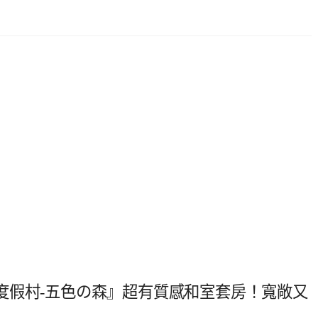
度假村-五色の森』超有質感和室套房！寬敞又