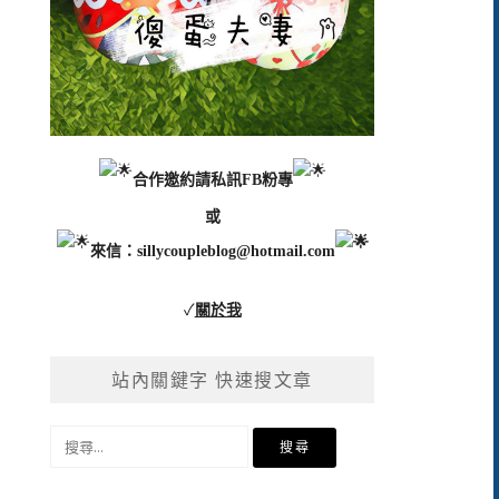
合作邀約請私訊FB粉專
或
來信：
sillycoupleblog@hotmail.com
✓
關於我
站內關鍵字 快速搜文章
搜
尋
關