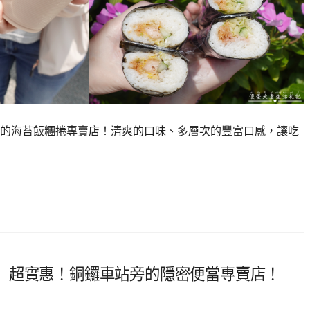
的海苔飯糰捲專賣店！清爽的口味、多層次的豐富口感，讓吃
』超實惠！銅鑼車站旁的隱密便當專賣店！