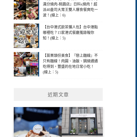
滿分燒肉-桃園店』日料x燒肉！超
派40盎司大胃王雙人爆食餐爽吃一
波！(線上：6)
【台中港式飲茶懶人包】台中港點
哪裡吃？15家港式餐廳蒐錄報你
知！(線上：5)
【苗栗頭份美食】『戀上麵線』不
只有麵線！肉圓、油飯、鍋燒通通
吃得到，豐盛的在地日常小吃！
(線上：5)
近期文章