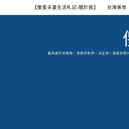
Skip
【傻蛋夫妻生活札記-關於我】
台灣美食
to
content
愛到處吃吃喝喝、旅遊的我們，決定用一張張的照