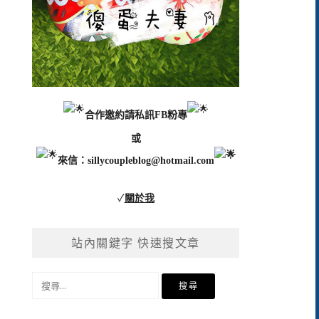
合作邀約請私訊FB粉專
或
來信：
sillycoupleblog@hotmail.com
✓
關於我
站內關鍵字 快速搜文章
搜
尋
關