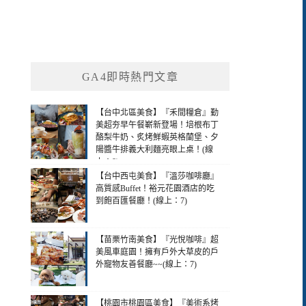
GA4即時熱門文章
【台中北區美食】『禾間糧倉』勤
美超夯早午餐嶄新登場！培根布丁
酪梨牛奶、炙烤鮮蝦英格蘭堡、夕
陽醬牛排義大利麵亮眼上桌！(線
上：8)
【台中西屯美食】『溫莎咖啡廳』
高質感Buffet！裕元花園酒店的吃
到飽百匯餐廳！(線上：7)
【苗栗竹南美食】『光悅咖啡』超
美風車庭園！擁有戶外大草皮的戶
外寵物友善餐廳~~(線上：7)
【桃園市桃園區美食】『美術系烤