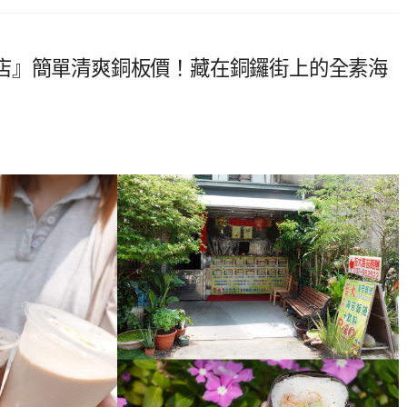
店』簡單清爽銅板價！藏在銅鑼街上的全素海