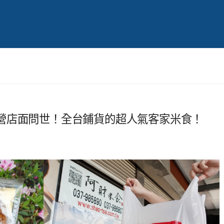
營店面問世！全台鋪貨的超人氣客家米食！