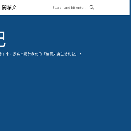
開箱文
記
錄下來，撰寫出屬於我們的「傻蛋夫妻生活札記」！