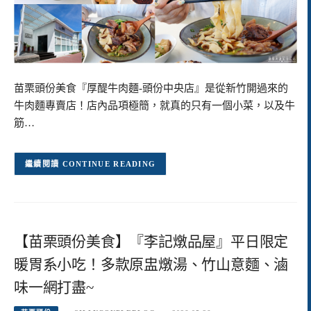
苗栗頭份美食『厚醍牛肉麵-頭份中央店』是從新竹開過來的
牛肉麵專賣店！店內品項極簡，就真的只有一個小菜，以及牛
筋…
CONTINUE READING
【苗栗頭份美食】『李記燉品屋』平日限定
暖胃系小吃！多款原盅燉湯、竹山意麵、滷
味一網打盡~