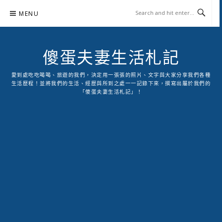
Skip
MENU
to
content
傻蛋夫妻生活札記
愛到處吃吃喝喝、旅遊的我們，決定用一張張的照片、文字與大家分享我們各種
生活歷程！並將我們的生活、經歷與所到之處一一記錄下來，撰寫出屬於我們的
「傻蛋夫妻生活札記」！