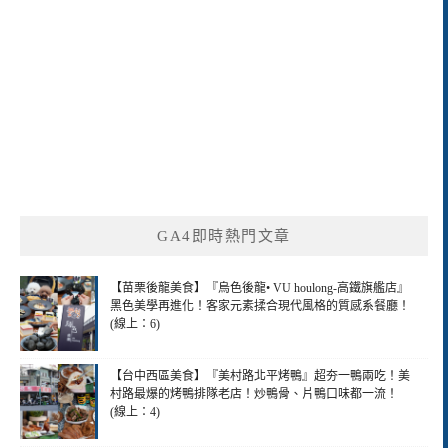
GA4即時熱門文章
【苗栗後龍美食】『烏色後龍• VU houlong-高鐵旗艦店』
黑色美學再進化！客家元素揉合現代風格的質感系餐廳！
(線上：6)
【台中西區美食】『美村路北平烤鴨』超夯一鴨兩吃！美
村路最爆的烤鴨排隊老店！炒鴨骨、片鴨口味都一流！
(線上：4)