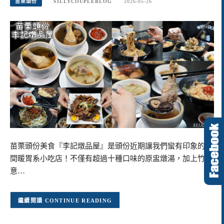
苗栗頭份
SILLYCOUPLEBLOG
2026-05-26
苗栗頭份美食『李記燉品屋』是頭份近期讓我們蠻有印象的一
間暖胃系小吃店！不僅有超過十種口味的原盅燉湯，加上竹山
意…
CONTINUE READING