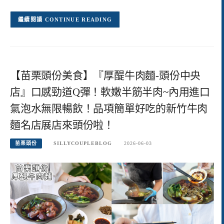
CONTINUE READING
【苗栗頭份美食】『厚醍牛肉麵-頭份中央
店』口感勁道Q彈！軟嫩半筋半肉~內用進口
氣泡水無限暢飲！品項簡單好吃的新竹牛肉
麵名店展店來頭份啦！
苗栗頭份
SILLYCOUPLEBLOG
2026-06-03