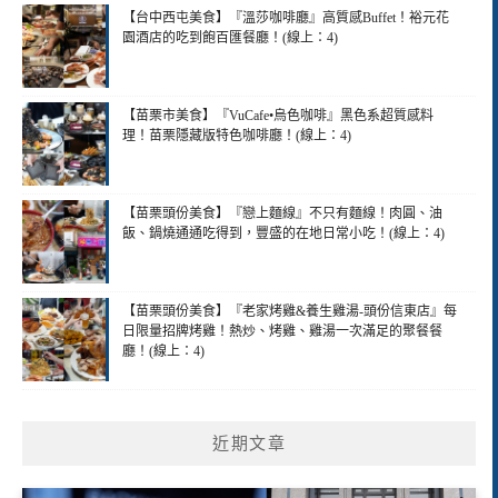
【台中西屯美食】『溫莎咖啡廳』高質感Buffet！裕元花
園酒店的吃到飽百匯餐廳！(線上：4)
【苗栗市美食】『VuCafe•烏色咖啡』黑色系超質感料
理！苗栗隱藏版特色咖啡廳！(線上：4)
【苗栗頭份美食】『戀上麵線』不只有麵線！肉圓、油
飯、鍋燒通通吃得到，豐盛的在地日常小吃！(線上：4)
【苗栗頭份美食】『老家烤雞&養生雞湯-頭份信東店』每
日限量招牌烤雞！熱炒、烤雞、雞湯一次滿足的聚餐餐
廳！(線上：4)
近期文章