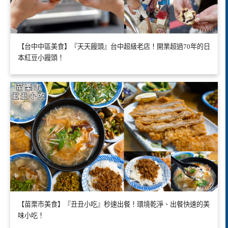
【台中中區美食】『天天饅頭』台中超級老店！開業超過70年的日
本紅豆小饅頭！
【苗栗市美食】『丑丑小吃』秒速出餐！環境乾淨、出餐快速的美
味小吃！