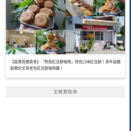
【苗栗苑裡美食】『煦苑紅豆餅咖啡』特色口味紅豆餅！青年返鄉
創業的文青老宅紅豆餅咖啡廳！
主機贊助商