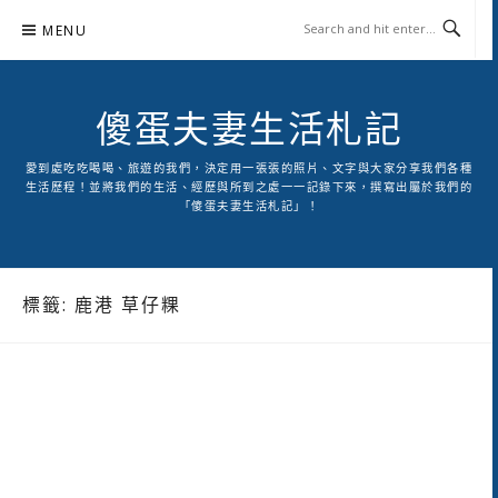
Skip
MENU
to
content
傻蛋夫妻生活札記
愛到處吃吃喝喝、旅遊的我們，決定用一張張的照片、文字與大家分享我們各種
生活歷程！並將我們的生活、經歷與所到之處一一記錄下來，撰寫出屬於我們的
「傻蛋夫妻生活札記」！
標籤:
鹿港 草仔粿