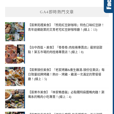
GA4即時熱門文章
【苗栗苑裡美食】『煦苑紅豆餅咖啡』特色口味紅豆餅！
青年返鄉創業的文青老宅紅豆餅咖啡廳！(線上：13)
【台中西區。美食】『卷卷卷-肉桂捲專賣店』最邪惡甜
點！第五市場的肉桂捲專賣店！(線上：8)
【苗栗頭份美食】『老家烤雞&養生雞湯-頭份信東店』每
日限量招牌烤雞！熱炒、烤雞、雞湯一次滿足的聚餐餐
廳！(線上：5)
【苗栗市美食】『林家鴨香飯』必點獨特麻醬鴨肉麵！涮
嘴系的鴨肉小吃專賣！(線上：4)