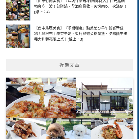
【苗栗竹南美食】『深坑什麼鍋-竹南博愛店』百元起鍋
物爽吃一波！部隊鍋、全酒烏骨雞、火烤兩吃一次滿足！
(線上：4)
【台中北區美食】『禾間糧倉』勤美超夯早午餐嶄新登
場！培根布丁酪梨牛奶、炙烤鮮蝦英格蘭堡、夕陽醬牛排
義大利麵亮眼上桌！(線上：3)
近期文章