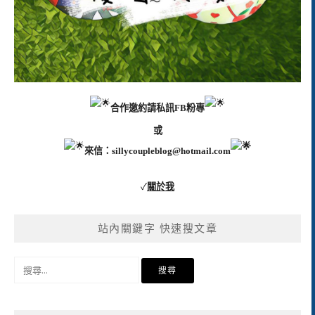
合作邀約請私訊FB粉專
或
來信：
sillycoupleblog@hotmail.com
✓
關於我
站內關鍵字 快速搜文章
搜
尋
關
鍵