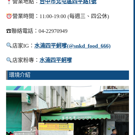
營業地點：
台中市北屯區四平路1號
營業時間：11:00-19:00 (每週三、四公休)
☎聯絡電話：04-22970949
店家IG：
水湳四平蚵嗲(@snkd_food_666)
店家粉專：
水湳四平蚵嗲
環境介紹