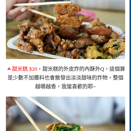
甜米糕 $20
，甜米糕的外皮炸的內酥外Q，這個算
是少數不加醬料也會散發出淡淡甜味的炸物，整個
越嚼越香，我蠻喜歡的耶~