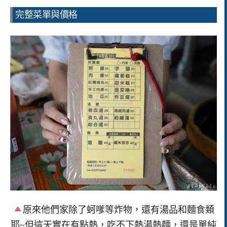
完整菜單與價格
原來他們家除了蚵嗲等炸物，還有湯品和麵食類
耶~但這天實在有點熱，吃不下熱湯熱麵，還是單純