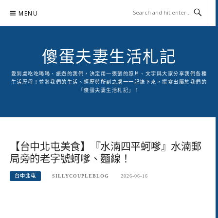
Skip
MENU
to
content
傻蛋夫妻生活札記
愛到處吃吃喝喝、旅遊的我們，決定用一張張的照片、文字與大家分享我們各種
生活歷程！並將我們的生活、經歷與所到之處一一記錄下來，撰寫出屬於我們的
「傻蛋夫妻生活札記」！
【台中北屯美食】『水湳四平蚵嗲』水湳郵
局旁的老字號蚵嗲、麵線！
台中北屯
SILLYCOUPLEBLOG
2026-06-16