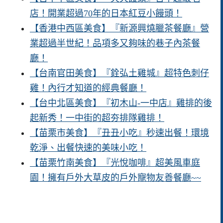
店！開業超過70年的日本紅豆小饅頭！
【香港中西區美食】『新源興燒臘茶餐廳』營
業超過半世紀！品項多又夠味的巷子內茶餐
廳！
【台南官田美食】『銓弘土雞城』超特色刺仔
雞！內行才知道的經典餐廳！
【台中北區美食】『初木山-一中店』雞排的後
起新秀！一中街的超夯排隊雞排！
【苗栗市美食】『丑丑小吃』秒速出餐！環境
乾淨、出餐快速的美味小吃！
【苗栗竹南美食】『光悅咖啡』超美風車庭
園！擁有戶外大草皮的戶外寵物友善餐廳~~