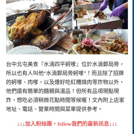
台中北屯美食『水湳四平蚵嗲』位於水湳郵局旁，
所以也有人叫他“水湳郵局旁蚵嗲”！而且除了招牌
的蚵嗲、肉嗲，以及爆好吃紅糟燒肉等炸物以外，
他們還有簡單的麵類與湯品！但所有品項現點現
炸，想吃必須稍微花點時間等候喔！文內附上店家
地址、電話、營業時間與菜單提供參考。
↓↓↓加入粉絲團，follow我們的最新訊息↓↓↓