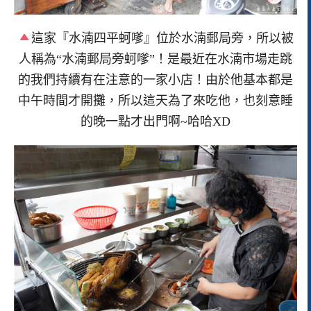
這家『水湳四平蚵嗲』位於水湳郵局旁，所以被
人稱為“水湳郵局旁蚵嗲”！是最近在水湳市場走跳
的我們持續有在注意的一家小店！由於他基本都是
中午時間才開攤，所以這天為了來吃他，也刻意睡
的晚一點才出門啊~哈哈XD