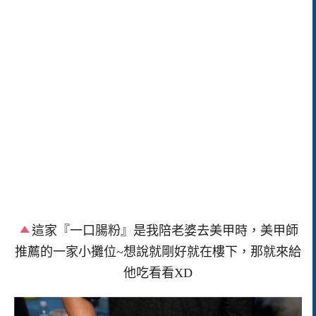
這家『一口腸粉』是我陪老婆去美甲時，美甲師
推薦的一家小攤位~想說就剛好就在樓下，那就來給
他吃看看XD