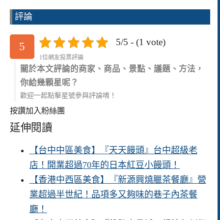
評論
5/5 - (1 vote)
5
1位網友投票評論
關於本文評論的商家、商品、景點、議題、方法，
你給幾顆星呢？
歡迎一起點擊星號參與評論唷！
按讚加入粉絲團
延伸閱讀
【台中中區美食】『天天饅頭』台中超級老
店！開業超過70年的日本紅豆小饅頭！
【香港中西區美食】『新源興燒臘茶餐廳』營
業超過半世紀！品項多又夠味的巷子內茶餐
廳！