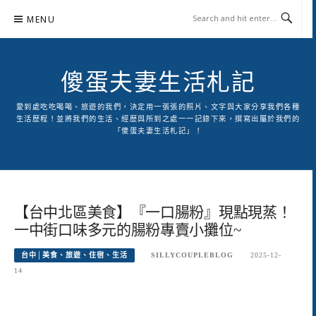
Skip
MENU
to
content
傻蛋夫妻生活札記
愛到處吃吃喝喝、旅遊的我們，決定用一張張的照片、文字與大家分享我們各種
生活歷程！並將我們的生活、經歷與所到之處一一記錄下來，撰寫出屬於我們的
「傻蛋夫妻生活札記」！
【台中北區美食】『一口腸粉』現點現蒸！
一中街口味多元的腸粉專賣小攤位~
台中│美食、旅遊、住宿、生活
SILLYCOUPLEBLOG
2025-12-
14