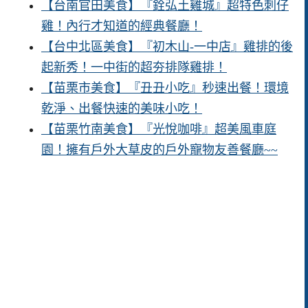
【台南官田美食】『銓弘土雞城』超特色刺仔
雞！內行才知道的經典餐廳！
【台中北區美食】『初木山-一中店』雞排的後
起新秀！一中街的超夯排隊雞排！
【苗栗市美食】『丑丑小吃』秒速出餐！環境
乾淨、出餐快速的美味小吃！
【苗栗竹南美食】『光悅咖啡』超美風車庭
園！擁有戶外大草皮的戶外寵物友善餐廳~~