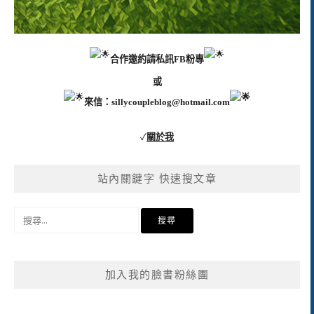
合作邀約請私訊FB粉專
或
來信：
sillycoupleblog@hotmail.com
✓
關於我
站內關鍵字 快速搜文章
搜
尋
關
鍵
加入我的臉書粉絲團
字: