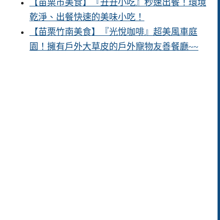
【苗栗市美食】『丑丑小吃』秒速出餐！環境
乾淨、出餐快速的美味小吃！
【苗栗竹南美食】『光悅咖啡』超美風車庭
園！擁有戶外大草皮的戶外寵物友善餐廳~~