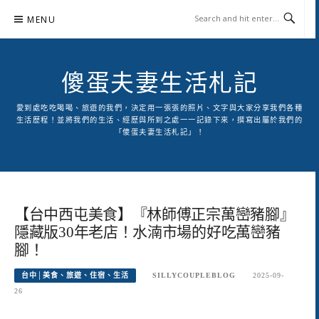
Skip
MENU
to
content
傻蛋夫妻生活札記
愛到處吃吃喝喝、旅遊的我們，決定用一張張的照片、文字與大家分享我們各種
生活歷程！並將我們的生活、經歷與所到之處一一記錄下來，撰寫出屬於我們的
「傻蛋夫妻生活札記」！
【台中西屯美食】『林師傅正宗萬巒豬腳』
隱藏版30年老店！水湳市場的好吃萬巒豬
腳！
台中│美食、旅遊、住宿、生活
SILLYCOUPLEBLOG
2025-09-
26