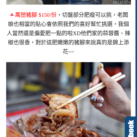
萬巒豬腳 $150/份
，切盤部分肥瘦可以挑，老闆
娘也相當的貼心會依照我們的喜好幫忙挑選，我個
人當然還是偏愛肥一點的啦XD他們家的蒜蓉醬、辣
椒也很香，對於這肥嫩嫩的豬腳來說真的是錦上添
花~~