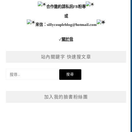
合作邀約請私訊FB粉專
或
來信：
sillycoupleblog@hotmail.com
✓
關於我
站內關鍵字 快速搜文章
搜
尋
關
鍵
加入我的臉書粉絲團
字: