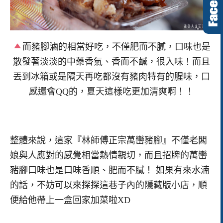
而豬腳滷的相當好吃，不僅肥而不膩，口味也是
散發著淡淡的中藥香氣、香而不鹹，很入味！而且
丟到冰箱或是隔天再吃都沒有豬肉特有的腥味，口
感還會QQ的，夏天這樣吃更加清爽啊！！
整體來說，這家『林師傅正宗萬巒豬腳』不僅老闆
娘與人應對的感覺相當熱情親切，而且招牌的萬巒
豬腳口味也是口味香順、肥而不膩！ 如果有來水湳
的話，不妨可以來探探這巷子內的隱藏版小店，順
便給他帶上一盒回家加菜啦XD