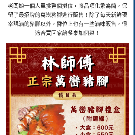
老闆娘一個人單挑整個攤位，將品項化繁為簡，保
留了最招牌的萬巒豬腳進行販售！除了每天新鮮現
宰現滷的豬腳以外，攤位上也有一些滷味販售，很
適合買回家給餐桌加個菜！