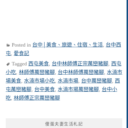
Posted in
台中│美食、旅遊、住宿、生活
,
台中西
屯
,
愛食記
Tagged
西屯美食
,
台中林師傅正宗萬巒豬腳
,
西屯
小吃
,
林師傅萬巒豬腳
,
台中林師傅萬巒豬腳
,
水湳市
場美食
,
水湳市場小吃
,
水湳市場
,
台中萬巒豬腳
,
西
屯萬巒豬腳
,
台中美食
,
水湳市場萬巒豬腳
,
台中小
吃
,
林師傅正宗萬巒豬腳
傻蛋夫妻生活札記