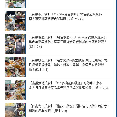
【苗栗市美食】『VuCafe•烏色咖啡』黑色系超質感料
理！苗栗隱藏版特色咖啡廳！(線上：4)
【苗栗後龍美食】『烏色後龍• VU houlong-高鐵旗艦店』
黑色美學再進化！客家元素揉合現代風格的質感系餐廳！
(線上：4)
【苗栗頭份美食】『老家烤雞&養生雞湯-頭份信東店』每
日限量招牌烤雞！熱炒、烤雞、雞湯一次滿足的聚餐餐
廳！(線上：4)
【南投魚池美食】『131多肉花園餐廳』好停車、桌次
多！日月潭周邊菜品多元豐富的桌餐料理餐廳！(線上：3)
【台南官田美食】『銓弘土雞城』超特色刺仔雞！內行才
知道的經典餐廳！(線上：3)