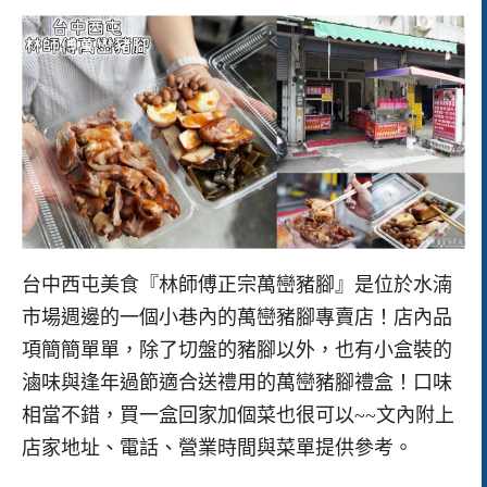
台中西屯美食『林師傅正宗萬巒豬腳』是位於水湳
市場週邊的一個小巷內的萬巒豬腳專賣店！店內品
項簡簡單單，除了切盤的豬腳以外，也有小盒裝的
滷味與逢年過節適合送禮用的萬巒豬腳禮盒！口味
相當不錯，買一盒回家加個菜也很可以~~文內附上
店家地址、電話、營業時間與菜單提供參考。