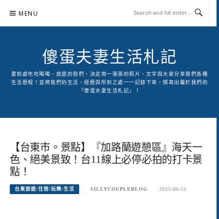
Skip
MENU
to
content
傻蛋夫妻生活札記
愛到處吃吃喝喝、旅遊的我們，決定用一張張的照片、文字與大家分享我們各種
生活歷程！並將我們的生活、經歷與所到之處一一記錄下來，撰寫出屬於我們的
「傻蛋夫妻生活札記」！
【台東市。景點】『加路蘭遊憩區』海天一
色、絕美景致！台11線上必停必拍的打卡景
點！
台東旅遊/住宿/玩樂/生活
SILLYCOUPLEBLOG
2025-06-21