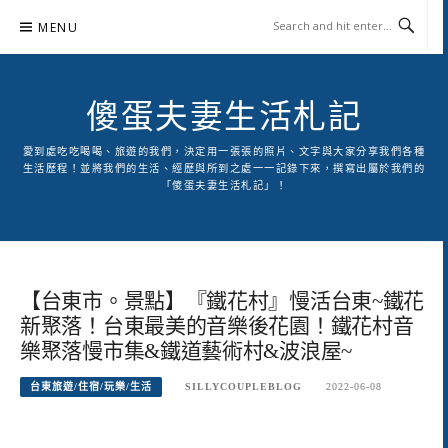
Skip
MENU
to
content
傻蛋夫妻生活札記
愛到處吃吃喝喝、旅遊的我們，決定用一張張的照片、文字與大家分享我們各種
生活歷程！並將我們的生活、經歷與所到之處一一記錄下來，撰寫出屬於我們的
「傻蛋夫妻生活札記」！
【台東市。景點】『鐵花村』慢活台東~鐵花
新聚落！台東最美的音樂後花園！鐵花村音
樂聚落慢市集&鐵道藝術村&波浪屋~
台東旅遊/住宿/玩樂/生活
SILLYCOUPLEBLOG
2022-06-08