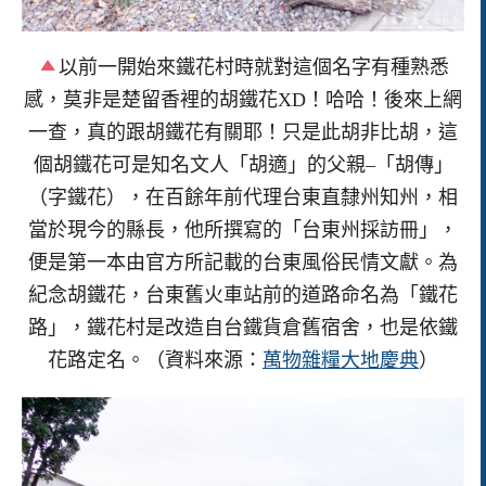
以前一開始來鐵花村時就對這個名字有種熟悉
感，莫非是楚留香裡的胡鐵花XD！哈哈！後來上網
一查，真的跟胡鐵花有關耶！只是此胡非比胡，這
個胡鐵花可是知名文人「胡適」的父親–「胡傳」
（字鐵花），在百餘年前代理台東直隸州知州，相
當於現今的縣長，他所撰寫的「台東州採訪冊」，
便是第一本由官方所記載的台東風俗民情文獻。為
紀念胡鐵花，台東舊火車站前的道路命名為「鐵花
路」，鐵花村是改造自台鐵貨倉舊宿舍，也是依鐵
花路定名。（資料來源：
萬物雜糧大地慶典
）