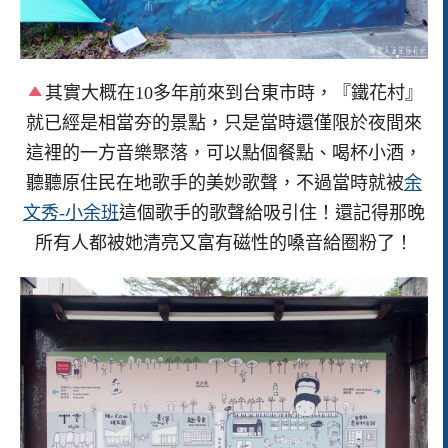
其實大概在10多年前來到台東市時，『鐵花村』
就已經是相當夯的景點，只是當時還僅限於夜間來
這裡的一方音樂聚落，可以點個餐點、喝杯小酒，
聽聽原住民在地歌手的美妙歌聲，不過當時就被
余
文秀-小余班
這個歌手的歌聲給吸引住！還記得那晚
所有人都被她清亮又富有磁性的嗓音給圈粉了！