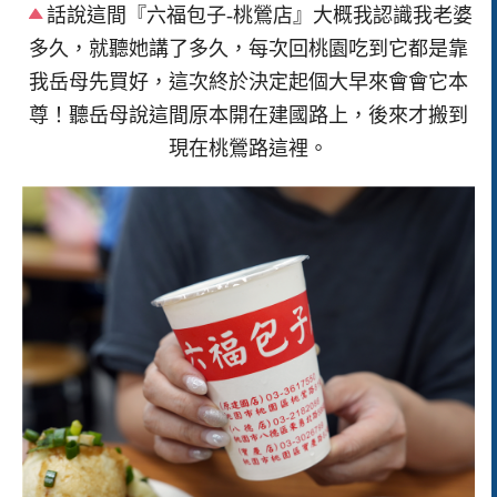
話說這間『六福包子-桃鶯店』大概我認識我老婆
多久，就聽她講了多久，每次回桃園吃到它都是靠
我岳母先買好，這次終於決定起個大早來會會它本
尊！聽岳母說這間原本開在建國路上，後來才搬到
現在桃鶯路這裡。