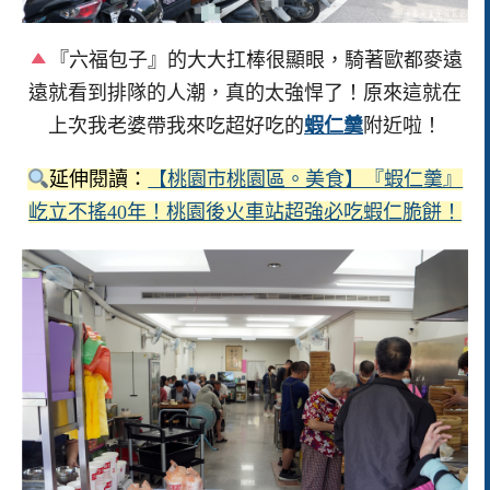
『六福包子』的大大扛棒很顯眼，騎著歐都麥遠
遠就看到排隊的人潮，真的太強悍了！原來這就在
上次我老婆帶我來吃超好吃的
蝦仁羹
附近啦！
延伸閱讀：
【桃園市桃園區。美食】『蝦仁羹』
屹立不搖40年！桃園後火車站超強必吃蝦仁脆餅！