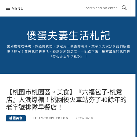
Skip
MENU
to
content
傻蛋夫妻生活札記
愛到處吃吃喝喝、旅遊的我們，決定用一張張的照片、文字與大家分享我們各種
生活歷程！並將我們的生活、經歷與所到之處一一記錄下來，撰寫出屬於我們的
「傻蛋夫妻生活札記」！
【桃園市桃園區。美食】『六福包子-桃鶯
店』人潮爆棚！桃園後火車站夯了40餘年的
老字號排隊早餐店！
桃園美食
SILLYCOUPLEBLOG
2025-10-18