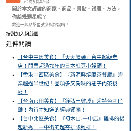
1位網友投票評論
關於本文評論的商家、商品、景點、議題、方法，
你給幾顆星呢？
歡迎一起點擊星號參與評論唷！
按讚加入粉絲團
延伸閱讀
【台中中區美食】『天天饅頭』台中超級老
店！開業超過70年的日本紅豆小饅頭！
【香港中西區美食】『新源興燒臘茶餐廳』營
業超過半世紀！品項多又夠味的巷子內茶餐
廳！
【台南官田美食】『銓弘土雞城』超特色刺仔
雞！內行才知道的經典餐廳！
【台中北區美食】『初木山-一中店』雞排的後
起新秀！一中街的超夯排隊雞排！