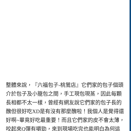
整體來說，『六福包子-桃鶯店』它們家的包子個頭
介於包子及小籠包之間，手工現包現蒸，因此每顆
長相都不太一樣，曾經有網友說它們家的包子長的
醜但很好吃XD是有沒有那麼醜啦！我個人是覺得還
好啊~畢竟好吃最重要！而且它們家的皮不會太薄，
咬起來Q彈有嚼勁，來到現場吃完也能明白為何這