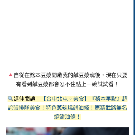
自從在務本豆漿開啟我的鹹豆漿魂後，現在只要
有看到鹹豆漿都會忍不住點上一碗試試看！
延伸閱讀：
【台中北屯。美食】『務本早點』超
誇張排隊美食！特色蔥辣燒餅油條！原精武路無名
燒餅油條！