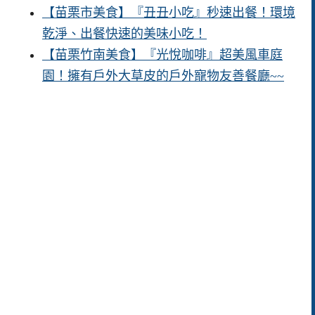
【苗栗市美食】『丑丑小吃』秒速出餐！環境
乾淨、出餐快速的美味小吃！
【苗栗竹南美食】『光悅咖啡』超美風車庭
園！擁有戶外大草皮的戶外寵物友善餐廳~~