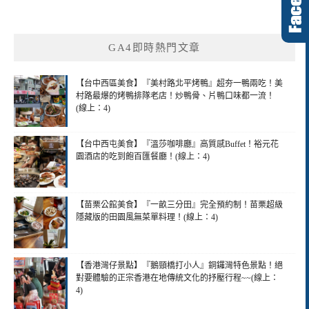
GA4即時熱門文章
【台中西區美食】『美村路北平烤鴨』超夯一鴨兩吃！美
村路最爆的烤鴨排隊老店！炒鴨骨、片鴨口味都一流！
(線上：4)
【台中西屯美食】『溫莎咖啡廳』高質感Buffet！裕元花
園酒店的吃到飽百匯餐廳！(線上：4)
【苗栗公館美食】『一畝三分田』完全預約制！苗栗超級
隱藏版的田園風無菜單料理！(線上：4)
【香港灣仔景點】『鵝頸橋打小人』銅鑼灣特色景點！絕
對要體驗的正宗香港在地傳統文化的抒壓行程~~(線上：
4)