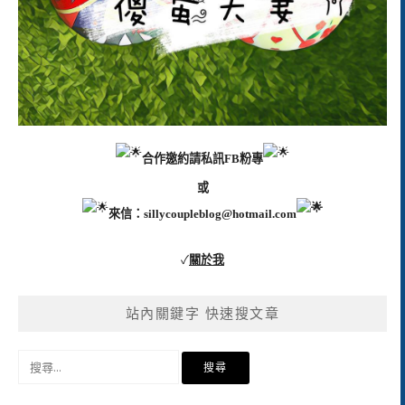
合作邀約請私訊FB粉專
或
來信：
sillycoupleblog@hotmail.com
✓
關於我
站內關鍵字 快速搜文章
搜
尋
關