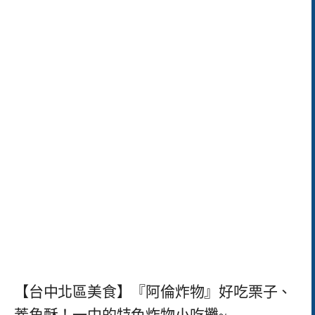
【台中北區美食】『阿倫炸物』好吃栗子、
菱角酥！一中的特色炸物小吃攤~