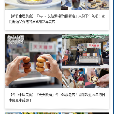
【新竹東區美食】『Aposo艾波索-新竹關新店』來份下午茶吧！空
間舒適又好吃的法式甜點專賣店~
【台中中區美食】『天天饅頭』台中超級老店！開業超過70年的日
本紅豆小饅頭！