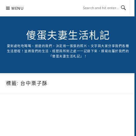
Skip
MENU
to
content
傻蛋夫妻生活札記
愛到處吃吃喝喝、旅遊的我們，決定用一張張的照片、文字與大家分享我們各種
生活歷程！並將我們的生活、經歷與所到之處一一記錄下來，撰寫出屬於我們的
「傻蛋夫妻生活札記」！
標籤:
台中栗子酥