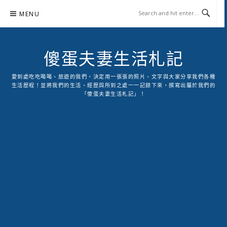
Skip
MENU
to
content
傻蛋夫妻生活札記
愛到處吃吃喝喝、旅遊的我們，決定用一張張的照片、文字與大家分享我們各種
生活歷程！並將我們的生活、經歷與所到之處一一記錄下來，撰寫出屬於我們的
「傻蛋夫妻生活札記」！