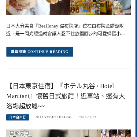
日本大分美食『BeeHoney 湯布院店』位在由布院金鱗湖附
近，是一間光經過就會讓人忍不住放慢腳步的可愛蜂蜜小…
CONTINUE READING
【日本東京住宿】『ホテル丸谷 / Hotel
Marutani』懷舊日式旅館！近車站、還有大
浴場超放鬆~~
日本自由行
SILLYCOUPLEBLOG
2026-05-09