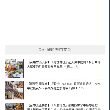
GA4即時熱門文章
【苗栗竹南美食】『光悅咖啡』超美風車庭園！擁有戶外
大草皮的戶外寵物友善餐廳~~(線上：7)
【苗栗竹南美食】『穀街Good Job』質感系烘焙坊！2026
中秋蛋黃酥、芋頭酥禮盒熱賣中！(線上：7)
【台中北區美食】『禾間糧倉』勤美超夯早午餐嶄新登
場！培根布丁酪梨牛奶、炙烤鮮蝦英格蘭堡、夕陽醬牛排