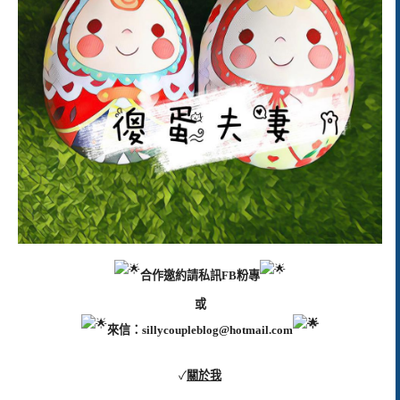
合作邀約請私訊FB粉專
或
來信：
sillycoupleblog@hotmail.com
✓
關於我