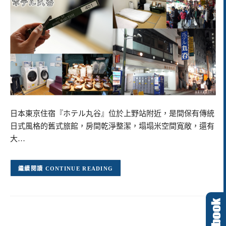
日本東京住宿『ホテル丸谷』位於上野站附近，是間保有傳統
日式風格的舊式旅館，房間乾淨整潔，塌塌米空間寬敞，還有
大…
CONTINUE READING