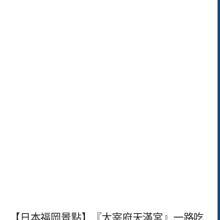
【日本福岡景點】『太宰府天滿宮』一路吃