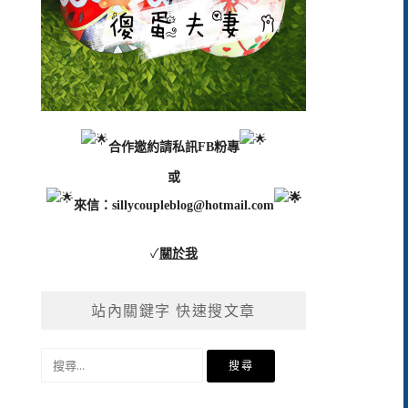
合作邀約請私訊FB粉專
或
來信：
sillycoupleblog@hotmail.com
✓
關於我
站內關鍵字 快速搜文章
搜
尋
關