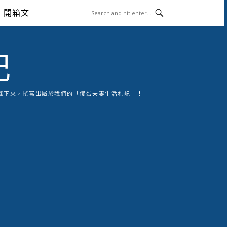
開箱文
記
錄下來，撰寫出屬於我們的「傻蛋夫妻生活札記」！