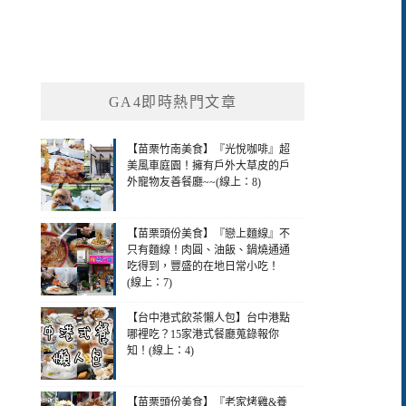
GA4即時熱門文章
【苗栗竹南美食】『光悅咖啡』超
美風車庭園！擁有戶外大草皮的戶
外寵物友善餐廳~~(線上：8)
【苗栗頭份美食】『戀上麵線』不
只有麵線！肉圓、油飯、鍋燒通通
吃得到，豐盛的在地日常小吃！
(線上：7)
【台中港式飲茶懶人包】台中港點
哪裡吃？15家港式餐廳蒐錄報你
知！(線上：4)
【苗栗頭份美食】『老家烤雞&養