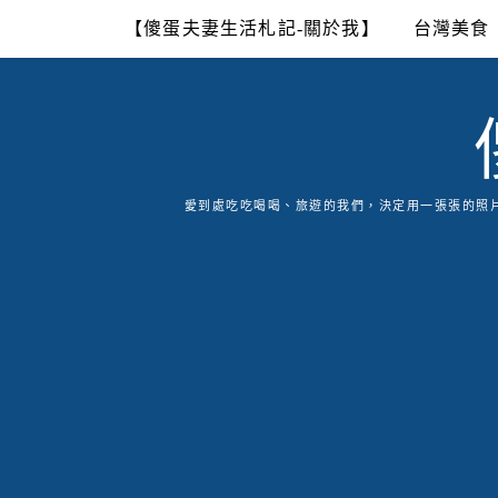
Skip
【傻蛋夫妻生活札記-關於我】
台灣美食
to
content
愛到處吃吃喝喝、旅遊的我們，決定用一張張的照