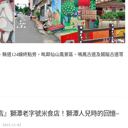
、縣道124線終點旁，毗鄰仙山風景區、鳴鳳古道及錫隘古道等
店』獅潭老字號米食店！獅潭人兒時的回憶~
2025-11-02