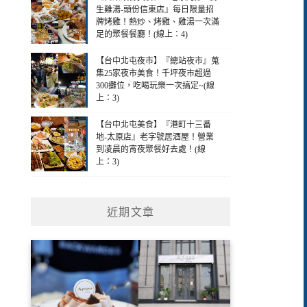
生雞湯-頭份信東店』每日限量招
牌烤雞！熱炒、烤雞、雞湯一次滿
足的聚餐餐廳！(線上：4)
【台中北屯夜市】『總站夜市』蒐
集25家夜市美食！千坪夜市超過
300攤位，吃喝玩樂一次搞定~(線
上：3)
【台中北屯美食】『港町十三番
地-太原店』老字號居酒屋！營業
到凌晨的宵夜聚餐好去處！(線
上：3)
近期文章