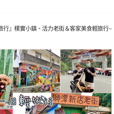
旅行』樸實小鎮、活力老街＆客家美食輕旅行~