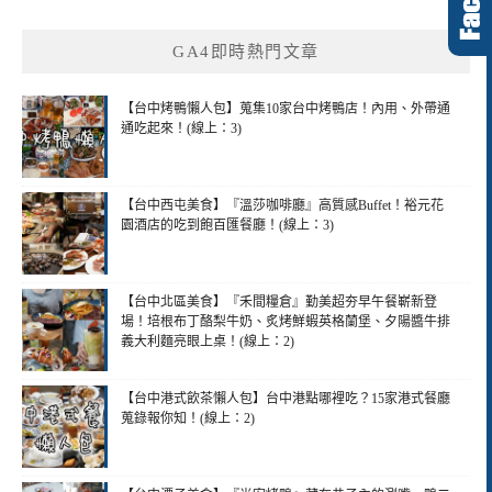
GA4即時熱門文章
【台中烤鴨懶人包】蒐集10家台中烤鴨店！內用、外帶通
通吃起來！(線上：3)
【台中西屯美食】『溫莎咖啡廳』高質感Buffet！裕元花
園酒店的吃到飽百匯餐廳！(線上：3)
【台中北區美食】『禾間糧倉』勤美超夯早午餐嶄新登
場！培根布丁酪梨牛奶、炙烤鮮蝦英格蘭堡、夕陽醬牛排
義大利麵亮眼上桌！(線上：2)
【台中港式飲茶懶人包】台中港點哪裡吃？15家港式餐廳
蒐錄報你知！(線上：2)