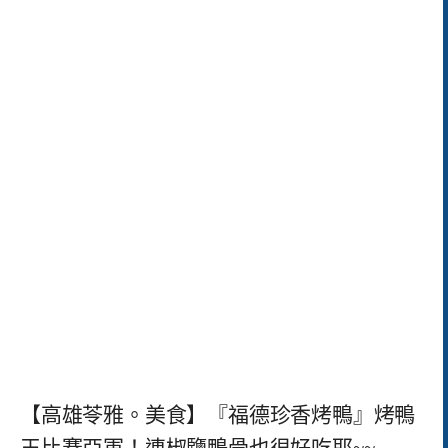
【高雄苓雅。美食】『福德珍香烤鴨』烤鴨
王比賽亞軍！連椒鹽鴨骨也很好吃耶~~