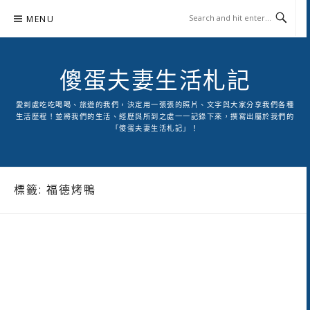
Skip
MENU
to
content
傻蛋夫妻生活札記
愛到處吃吃喝喝、旅遊的我們，決定用一張張的照片、文字與大家分享我們各種
生活歷程！並將我們的生活、經歷與所到之處一一記錄下來，撰寫出屬於我們的
「傻蛋夫妻生活札記」！
標籤:
福德烤鴨