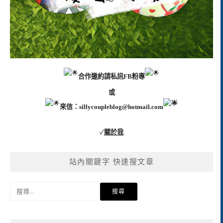
合作邀約請私訊FB粉專
或
來信：
sillycoupleblog@hotmail.com
✓
關於我
站內關鍵字 快速搜文章
搜
尋
關
鍵