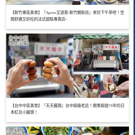
【新竹東區美食】『Aposo艾波索-新竹關新店』來份下午茶吧！空
間舒適又好吃的法式甜點專賣店~
【台中中區美食】『天天饅頭』台中超級老店！開業超過70年的日
本紅豆小饅頭！