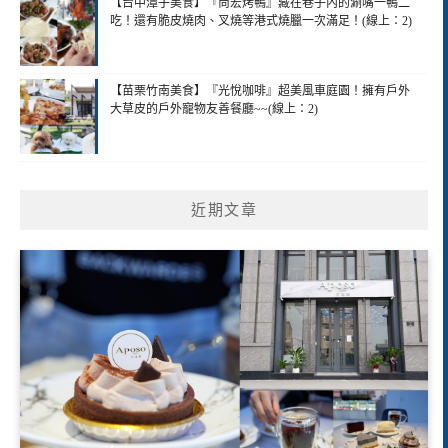
【台中潭子美食】『尚宏烤鴨』藏在巷子內的涮嘴一鴨二
吃！還有脆皮燒肉、叉燒等港式燒臘一次滿足！(線上：2)
【苗栗竹南美食】『光悅咖啡』超美風車庭園！擁有戶外
大草皮的戶外寵物友善餐廳~~(線上：2)
近期文章