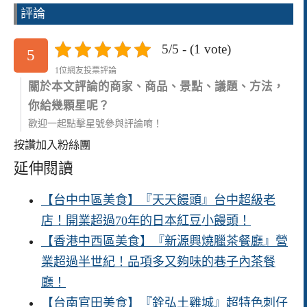
評論
5/5 - (1 vote)
5
1位網友投票評論
關於本文評論的商家、商品、景點、議題、方法，
你給幾顆星呢？
歡迎一起點擊星號參與評論唷！
按讚加入粉絲團
延伸閱讀
【台中中區美食】『天天饅頭』台中超級老
店！開業超過70年的日本紅豆小饅頭！
【香港中西區美食】『新源興燒臘茶餐廳』營
業超過半世紀！品項多又夠味的巷子內茶餐
廳！
【台南官田美食】『銓弘土雞城』超特色刺仔