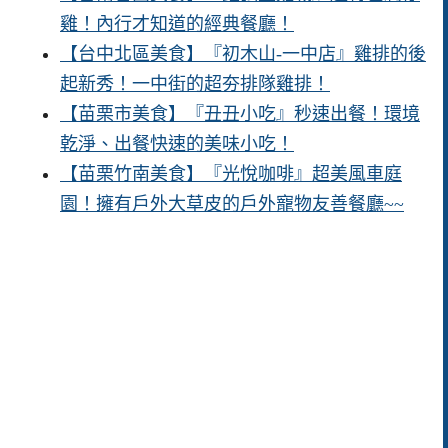
雞！內行才知道的經典餐廳！
【台中北區美食】『初木山-一中店』雞排的後
起新秀！一中街的超夯排隊雞排！
【苗栗市美食】『丑丑小吃』秒速出餐！環境
乾淨、出餐快速的美味小吃！
【苗栗竹南美食】『光悅咖啡』超美風車庭
園！擁有戶外大草皮的戶外寵物友善餐廳~~