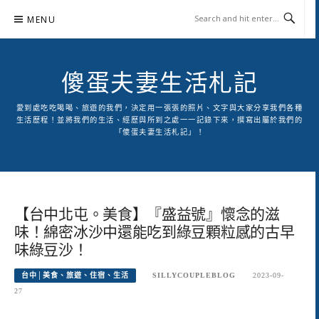
Skip
MENU
to
content
傻蛋夫妻生活札記
愛到處吃吃喝喝、旅遊的我們，決定用一張張的照片、文字與大家分享我們各種
生活歷程！並將我們的生活、經歷與所到之處一一記錄下來，撰寫出屬於我們的
「傻蛋夫妻生活札記」！
【台中北屯。美食】『盛益號』懷念的滋
味！綿密冰沙中還能吃到綠豆顆粒感的古早
味綠豆沙！
台中│美食、旅遊、住宿、生活
SILLYCOUPLEBLOG
2023-09-
27