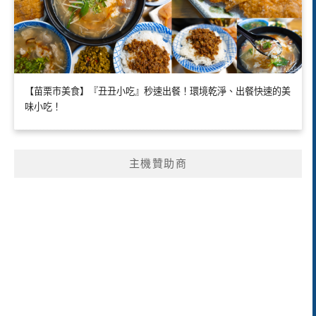
【苗栗市美食】『丑丑小吃』秒速出餐！環境乾淨、出餐快速的美
味小吃！
主機贊助商