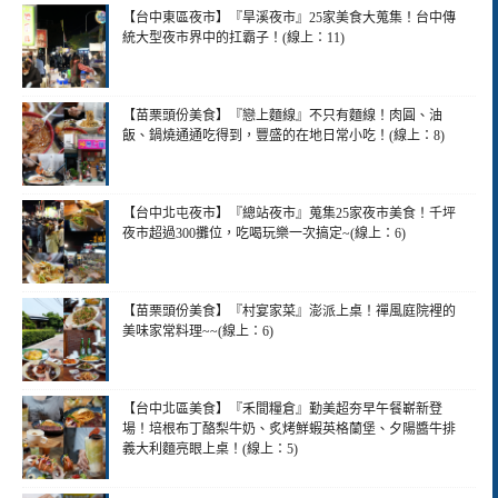
【台中東區夜市】『旱溪夜市』25家美食大蒐集！台中傳
統大型夜市界中的扛霸子！(線上：11)
【苗栗頭份美食】『戀上麵線』不只有麵線！肉圓、油
飯、鍋燒通通吃得到，豐盛的在地日常小吃！(線上：8)
【台中北屯夜市】『總站夜市』蒐集25家夜市美食！千坪
夜市超過300攤位，吃喝玩樂一次搞定~(線上：6)
【苗栗頭份美食】『村宴家菜』澎派上桌！禪風庭院裡的
美味家常料理~~(線上：6)
【台中北區美食】『禾間糧倉』勤美超夯早午餐嶄新登
場！培根布丁酪梨牛奶、炙烤鮮蝦英格蘭堡、夕陽醬牛排
義大利麵亮眼上桌！(線上：5)