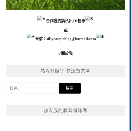
合作邀約請私訊FB粉專
或
來信：
sillycoupleblog@hotmail.com
✓
關於我
站內關鍵字 快速搜文章
搜
尋
關
鍵
加入我的臉書粉絲團
字: