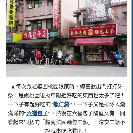
▲每次跟老婆回桃園娘家時，總喜歡出門打打牙
祭，是說桃園後火車附近好吃的東西也太多了吧！
一下子有超好吃的“
蝦仁羹
”
，一下子又是排隊人潮
滿滿的“
六福包子
”
，然後在六福包子隔壁又有一間
看起來很猛的『越南法國麵包工藝』，這次二話不
說就來吃吃看吧！