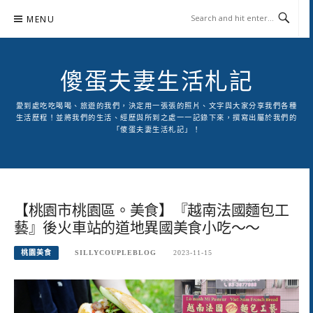
Skip
MENU
to
content
傻蛋夫妻生活札記
愛到處吃吃喝喝、旅遊的我們，決定用一張張的照片、文字與大家分享我們各種
生活歷程！並將我們的生活、經歷與所到之處一一記錄下來，撰寫出屬於我們的
「傻蛋夫妻生活札記」！
【桃園市桃園區。美食】『越南法國麵包工
藝』後火車站的道地異國美食小吃～～
桃園美食
SILLYCOUPLEBLOG
2023-11-15