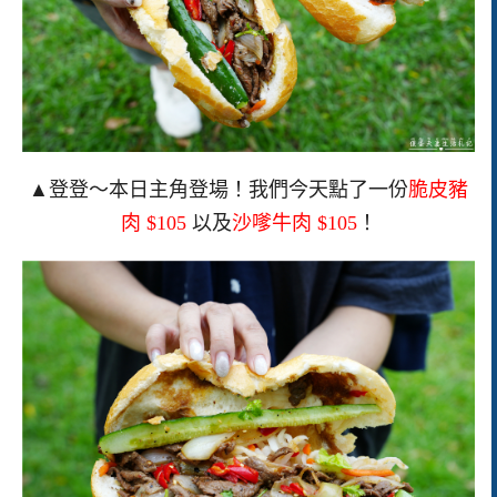
▲登登～本日主角登場！我們今天點了一份
脆皮豬
肉 $105
以及
沙嗲牛肉 $105
！