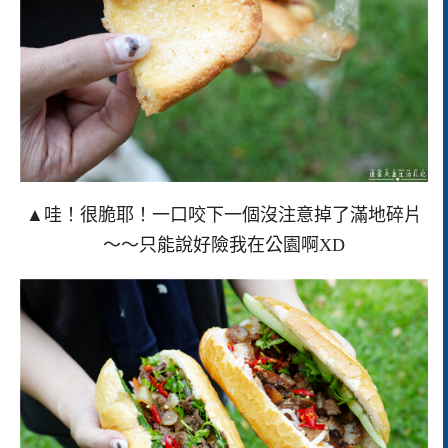
▲哇！很脆耶！一口咬下一個沒注意掉了滿地碎片
～～只能說好險我在公園啊XD