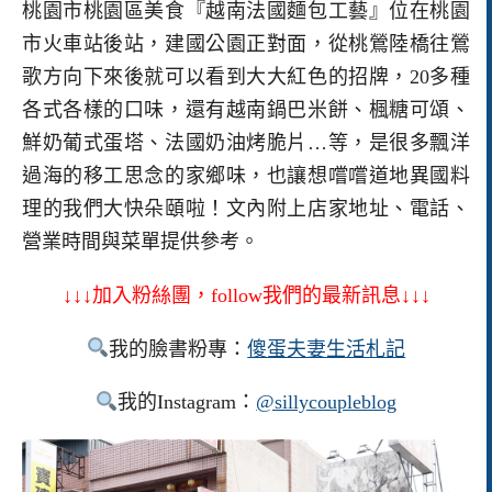
桃園市桃園區美食『越南法國麵包工藝』位在桃園
市火車站後站，建國公園正對面，從桃鶯陸橋往鶯
歌方向下來後就可以看到大大紅色的招牌，20多種
各式各樣的口味，還有越南鍋巴米餅、楓糖可頌、
鮮奶葡式蛋塔、法國奶油烤脆片…等，是很多飄洋
過海的移工思念的家鄉味，也讓想嚐嚐道地異國料
理的我們大快朵頤啦！文內附上店家地址、電話、
營業時間與菜單提供參考。
↓↓↓加入粉絲團，follow我們的最新訊息↓↓↓
我的臉書粉專：
傻蛋夫妻生活札記
我的Instagram：
@sillycoupleblog