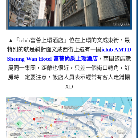
▲『iclub富薈上環酒店』位在上環的文咸東街，最
特別的就是斜對面文咸西街上還有一間
iclub AMTD
Sheung Wan Hotel 富薈尚乘上環酒店
，兩間飯店隸
屬同一集團，距離也很近，只差一個街口轉角，訂
房時一定要注意，飯店人員表示經常有客人走錯棚
XD