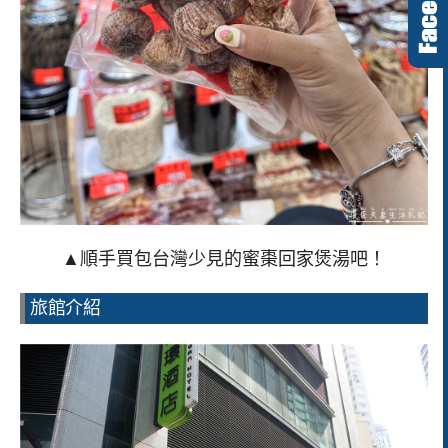
▲順手買包台灣少見的蜜棗回家煲湯吧！
旅館介紹