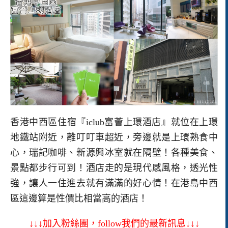
香港中西區住宿『iclub富薈上環酒店』就位在上環
地鐵站附近，離叮叮車超近，旁邊就是上環熟食中
心，瑞記咖啡、新源興冰室就在隔壁！各種美食、
景點都步行可到！酒店走的是現代感風格，透光性
強，讓人一住進去就有滿滿的好心情！在港島中西
區這邊算是性價比相當高的酒店！
↓↓↓加入粉絲團，follow我們的最新訊息↓↓↓