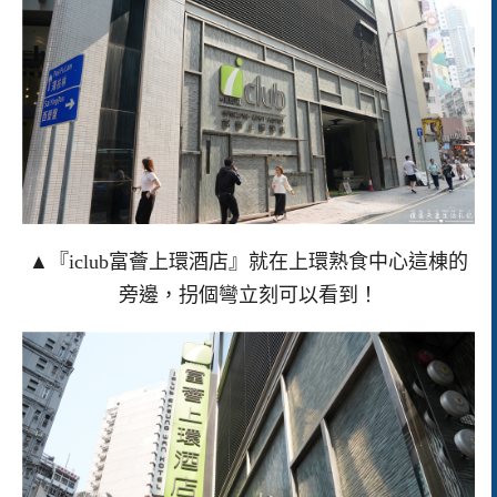
▲『iclub富薈上環酒店』就在上環熟食中心這棟的
旁邊，拐個彎立刻可以看到！