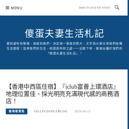
Skip
MENU
to
content
傻蛋夫妻生活札記
愛到處吃吃喝喝、旅遊的我們，決定用一張張的照片、文字與大家分享我們各種
生活歷程！並將我們的生活、經歷與所到之處一一記錄下來，撰寫出屬於我們的
「傻蛋夫妻生活札記」！
【香港中西區住宿】『iclub富薈上環酒店』
地理位置佳、採光明亮充滿現代感的商務酒
店！
香港香港島
SILLYCOUPLEBLOG
2026-06-13