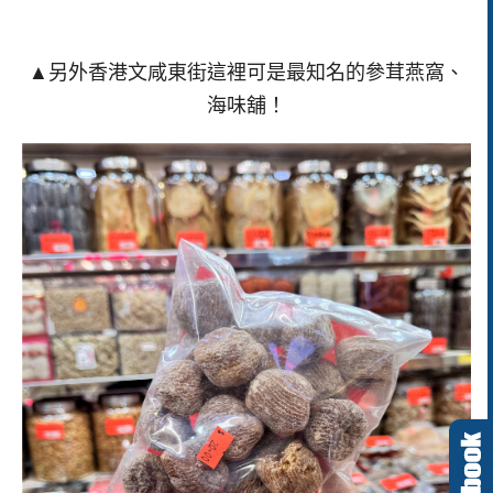
▲另外香港文咸東街這裡可是最知名的參茸燕窩、
海味舖！