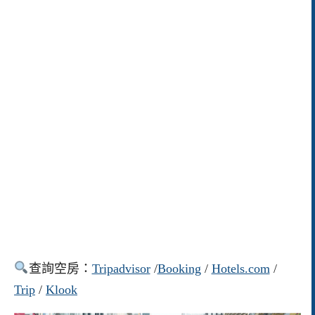
查詢空房：
Tripadvisor
/
Booking
/
Hotels.com
/
Trip
/
Klook