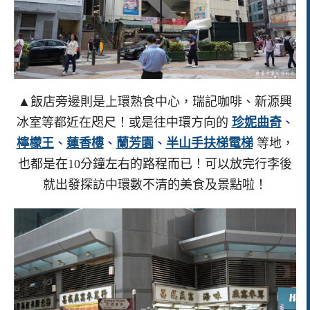
▲飯店旁邊則是上環熟食中心，瑞記咖啡、新源興
冰室等都近在咫尺！或是往中環方向的
珍妮曲奇
、
檸檬王
、
蓮香樓
、
蘭芳園
、
半山手扶梯電梯
等地，
也都是在10分鐘左右的路程而已！可以放完行李後
就出發探訪中環數不清的美食及景點啦！