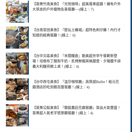
【苗栗竹南美食】『光悅咖啡』超美風車庭園！擁有戶外
大草皮的戶外寵物友善餐廳~~(線上：7)
【台南官田美食】『銓弘土雞城』超特色刺仔雞！內行才
知道的經典餐廳！(線上：6)
【台中北區美食】『禾間糧倉』勤美超夯早午餐嶄新登
場！培根布丁酪梨牛奶、炙烤鮮蝦英格蘭堡、夕陽醬牛排
義大利麵亮眼上桌！(線上：4)
【台中西屯美食】『溫莎咖啡廳』高質感Buffet！裕元花
園酒店的吃到飽百匯餐廳！(線上：4)
【苗栗公館美食】『蘭庭農莊花園餐廳』菜品大氣豐盛！
苗栗超人氣老字號景觀餐廳！(線上：4)