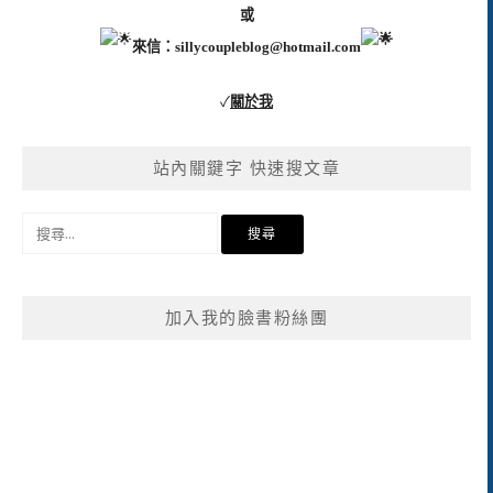
或
來信：
sillycoupleblog@hotmail.com
✓
關於我
站內關鍵字 快速搜文章
搜
尋
關
鍵
加入我的臉書粉絲團
字: