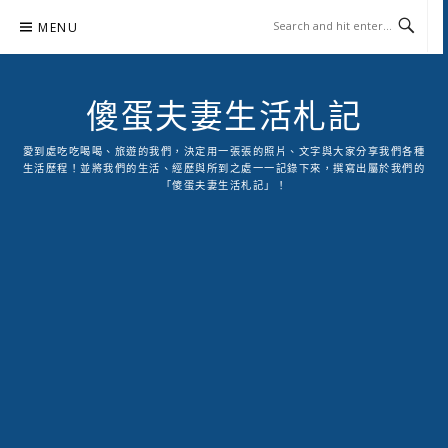
Skip
MENU
to
content
傻蛋夫妻生活札記
愛到處吃吃喝喝、旅遊的我們，決定用一張張的照片、文字與大家分享我們各種
生活歷程！並將我們的生活、經歷與所到之處一一記錄下來，撰寫出屬於我們的
「傻蛋夫妻生活札記」！